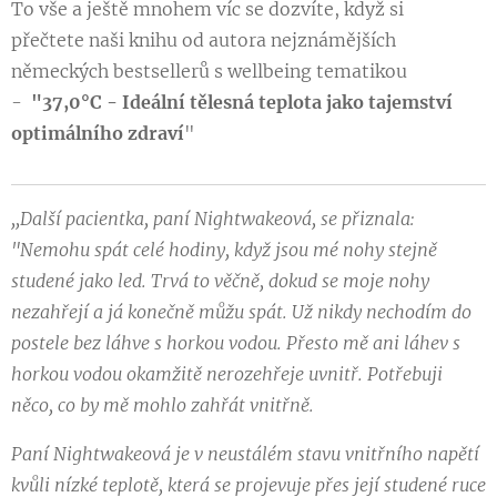
To vše a ještě mnohem víc se dozvíte, když si
přečtete naši knihu od autora nejznámějších
německých bestsellerů s wellbeing tematikou
-
"37,0°C
- Ideální tělesná teplota jako tajemství
optimálního zdraví
"
,,Další pacientka, paní Nightwakeová, se přiznala:
"Nemohu spát celé hodiny, když jsou mé nohy stejně
studené jako led. Trvá to věčně, dokud se moje nohy
nezahřejí a já konečně můžu spát. Už nikdy nechodím do
postele bez láhve s horkou vodou. Přesto mě ani láhev s
horkou vodou okamžitě nerozehřeje uvnitř. Potřebuji
něco, co by mě mohlo zahřát vnitřně.
Paní Nightwakeová je v neustálém stavu vnitřního napětí
kvůli nízké teplotě, která se projevuje přes její studené ruce