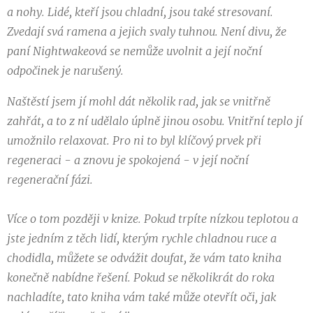
a nohy. Lidé, kteří jsou chladní, jsou také stresovaní.
Zvedají svá ramena a jejich svaly tuhnou. Není divu, že
paní Nightwakeová se nemůže uvolnit a její noční
odpočinek je narušený.
Naštěstí jsem jí mohl dát několik rad, jak se vnitřně
zahřát, a to z ní udělalo úplně jinou osobu. Vnitřní teplo jí
umožnilo relaxovat. Pro ni to byl klíčový prvek při
regeneraci - a znovu je spokojená - v její noční
regenerační fázi.
Více o tom později v knize. Pokud trpíte nízkou teplotou a
jste jedním z těch lidí, kterým rychle chladnou ruce a
chodidla, můžete se odvážit doufat, že vám tato kniha
konečně nabídne řešení. Pokud se několikrát do roka
nachladíte, tato kniha vám také může otevřít oči, jak