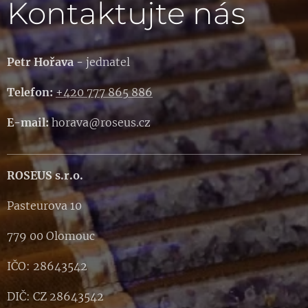
Kontaktujte nás
Petr Hořava -
jednatel
Telefon:
+420 777 865 886
E-mail:
horava@roseus.cz
ROSEUS s.r.o.
Pasteurova 10
779 00 Olomouc
IČO: 28643542
DIČ: CZ 28643542